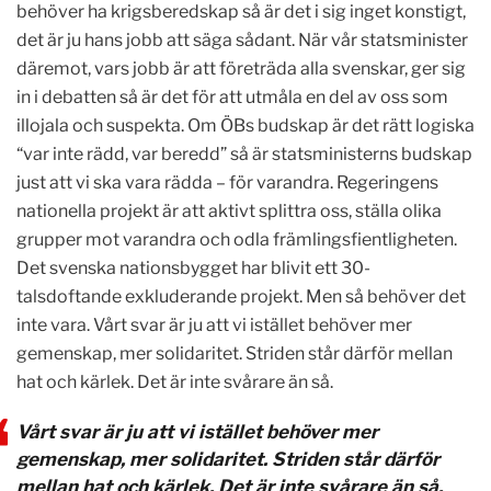
behöver ha krigsberedskap så är det i sig inget konstigt,
det är ju hans jobb att säga sådant. När vår statsminister
däremot, vars jobb är att företräda alla svenskar, ger sig
in i debatten så är det för att utmåla en del av oss som
illojala och suspekta. Om ÖBs budskap är det rätt logiska
“var inte rädd, var beredd” så är statsministerns budskap
just att vi ska vara rädda – för varandra. Regeringens
nationella projekt är att aktivt splittra oss, ställa olika
grupper mot varandra och odla främlingsfientligheten.
Det svenska nationsbygget har blivit ett 30-
talsdoftande exkluderande projekt. Men så behöver det
inte vara. Vårt svar är ju att vi istället behöver mer
gemenskap, mer solidaritet. Striden står därför mellan
hat och kärlek. Det är inte svårare än så.
Vårt svar är ju att vi istället behöver mer
gemenskap, mer solidaritet. Striden står därför
mellan hat och kärlek. Det är inte svårare än så.