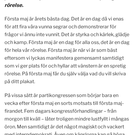
rörelse.
Första maj är årets bästa dag. Det är en dag då vi enas
för att fira våra vunna segrar och demonstrerar för
frågor vi ännu inte vunnit. Det är styrka och kärlek, glädje
och kamp. Första maj är en dag för alla oss, det är en dag
för hela vår rörelse. Första maj är när vi är som bäst
eftersom vi lyckas manifestera gemensamt samtidigt
som vi ger plats för och hyllar att vänstern är en spretig
rörelse. På första maj får du själv välja vad du vill skriva
på ditt plakat.
På vissa sätt är partikongressen som börjar bara en
vecka efter första maj en sorts motsats till första maj-
firandet. Fem dagars kongressförhandlingar – från
morgon till kväll – låter troligen mindre lustfyllt i mångas
öron. Men samtidigt är det något magiskt och vackert
med interndemokrati. Även om känslorna kan gå höga