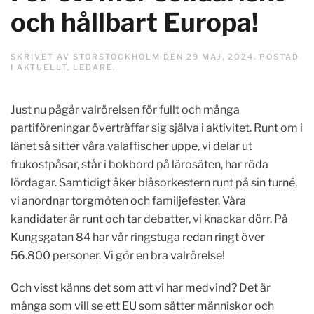
och hållbart Europa!
SKRIVET AV
STORSTOCKHOLM
DEN
29 MAJ, 2024
. POSTAD
I
AKTUELLT
,
LEDARE
.
Just nu pågår valrörelsen för fullt och många
partiföreningar överträffar sig själva i aktivitet. Runt om i
länet så sitter våra valaffischer uppe, vi delar ut
frukostpåsar, står i bokbord på lärosäten, har röda
lördagar. Samtidigt åker blåsorkestern runt på sin turné,
vi anordnar torgmöten och familjefester. Våra
kandidater är runt och tar debatter, vi knackar dörr. På
Kungsgatan 84 har vår ringstuga redan ringt över
56.800 personer. Vi gör en bra valrörelse!
Och visst känns det som att vi har medvind? Det är
många som vill se ett EU som sätter människor och