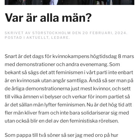
Var är alla män?
SKRIVET AV
STORSTOCKHOLM
DEN
20 FEBRUARI, 2024
.
POSTAD I
AKTUELLT
,
LEDARE
.
Snart är det dags för kvinnokampens högtidsdag 8 mars
med demonstrationer och andra evenemang. Som
bekant så sägs det att feminismen i vårt parti inte enbart
är en kvinnosak utan angår samtliga. Ändå så ser man på
de årliga demonstrationerna just mest kvinnor, och sett
till vilka ämnen vi belyser och verkar för inom partiet så
är det sällan män lyfter feminismen. Nu är det hög tid att
fler män kliver fram och inte bara solidariserar sig med
utan också blir en del av den feministiska rörelsen.
Som pappa till två söner så ser jag med oro på hur