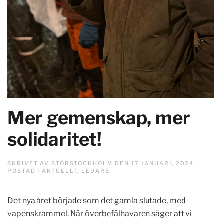
Mer gemenskap, mer
solidaritet!
SKRIVET AV
STORSTOCKHOLM
DEN
17 JANUARI, 2024
.
POSTAD I
AKTUELLT
,
LEDARE
.
Det nya året började som det gamla slutade, med
vapenskrammel. När överbefälhavaren säger att vi