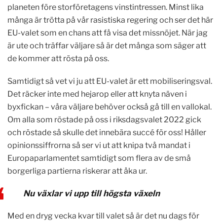
planeten före storföretagens vinstintressen. Minst lika
många är trötta på vår rasistiska regering och ser det här
EU-valet som en chans att få visa det missnöjet. När jag
är ute och träffar väljare så är det många som säger att
de kommer att rösta på oss.
Samtidigt så vet vi ju att EU-valet är ett mobiliseringsval.
Det räcker inte med hejarop eller att knyta näven i
byxfickan – våra väljare behöver också gå till en vallokal.
Om alla som röstade på oss i riksdagsvalet 2022 gick
och röstade så skulle det innebära succé för oss! Håller
opinionssiffrorna så ser vi ut att knipa två mandat i
Europaparlamentet samtidigt som flera av de små
borgerliga partierna riskerar att åka ur.
Nu växlar vi upp till högsta växeln
Med en dryg vecka kvar till valet så är det nu dags för