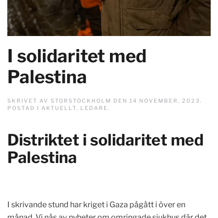
I solidaritet med
Palestina
SKRIVET AV
STORSTOCKHOLM
DEN
14 NOVEMBER, 2023
.
POSTAD I
AKTUELLT
,
LEDARE
.
Distriktet i solidaritet med
Palestina
I skrivande stund har kriget i Gaza pågått i över en
månad. Vi nås av nyheter om omringade sjukhus där det