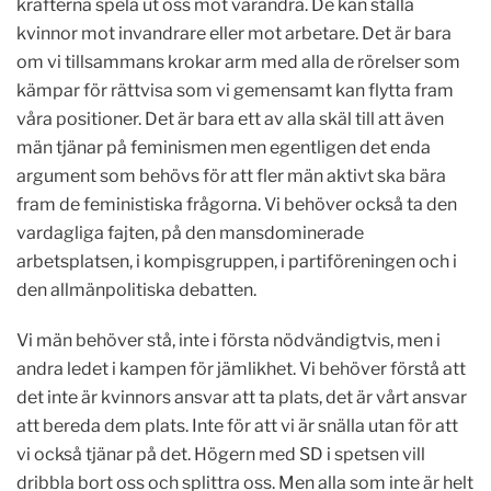
krafterna spela ut oss mot varandra. De kan ställa
kvinnor mot invandrare eller mot arbetare. Det är bara
om vi tillsammans krokar arm med alla de rörelser som
kämpar för rättvisa som vi gemensamt kan flytta fram
våra positioner. Det är bara ett av alla skäl till att även
män tjänar på feminismen men egentligen det enda
argument som behövs för att fler män aktivt ska bära
fram de feministiska frågorna. Vi behöver också ta den
vardagliga fajten, på den mansdominerade
arbetsplatsen, i kompisgruppen, i partiföreningen och i
den allmänpolitiska debatten.
Vi män behöver stå, inte i första nödvändigtvis, men i
andra ledet i kampen för jämlikhet. Vi behöver förstå att
det inte är kvinnors ansvar att ta plats, det är vårt ansvar
att bereda dem plats. Inte för att vi är snälla utan för att
vi också tjänar på det. Högern med SD i spetsen vill
dribbla bort oss och splittra oss. Men alla som inte är helt