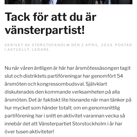
Tack för att du är
vänsterpartist!
SKRIVET AV
STORSTOCKHOLM
DEN
2 APRIL, 2024
. POSTAD
I
AKTUELLT
,
LEDARE
.
Nu när våren äntligen är här har årsmötessäsongen tagit
slut och distriktets partiföreningar har genomfört 54
årsmöten och kongressombudsval. Självklart
diskuterades den kommande verksamheten på alla
årsmöten. Det är faktiskt lite hisnande när man tänker på
hur mycket som händer totalt; om en genomsnittlig
partiförening har i snitt en aktivitet varannan vecka så
innebär det att Vänsterpartiet Storstockholm i år har
över tusen aktiviteter!