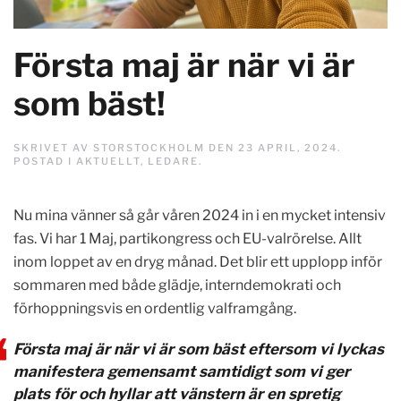
Första maj är när vi är
som bäst!
SKRIVET AV
STORSTOCKHOLM
DEN
23 APRIL, 2024
.
POSTAD I
AKTUELLT
,
LEDARE
.
Nu mina vänner så går våren 2024 in i en mycket intensiv
fas. Vi har 1 Maj, partikongress och EU-valrörelse. Allt
inom loppet av en dryg månad. Det blir ett upplopp inför
sommaren med både glädje, interndemokrati och
förhoppningsvis en ordentlig valframgång.
Första maj är när vi är som bäst eftersom vi lyckas
manifestera gemensamt samtidigt som vi ger
plats för och hyllar att vänstern är en spretig