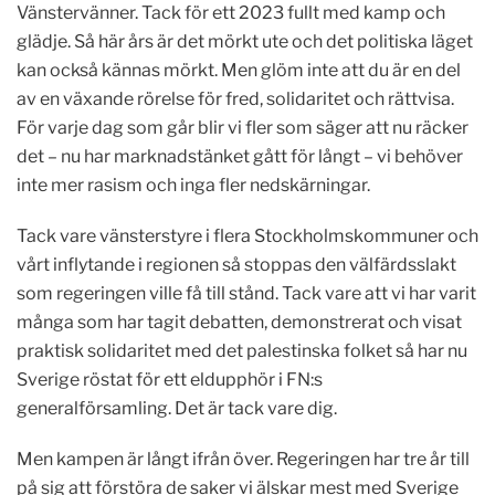
Vänstervänner. Tack för ett 2023 fullt med kamp och
glädje. Så här års är det mörkt ute och det politiska läget
kan också kännas mörkt. Men glöm inte att du är en del
av en växande rörelse för fred, solidaritet och rättvisa.
För varje dag som går blir vi fler som säger att nu räcker
det – nu har marknadstänket gått för långt – vi behöver
inte mer rasism och inga fler nedskärningar.
Tack vare vänsterstyre i flera Stockholmskommuner och
vårt inflytande i regionen så stoppas den välfärdsslakt
som regeringen ville få till stånd. Tack vare att vi har varit
många som har tagit debatten, demonstrerat och visat
praktisk solidaritet med det palestinska folket så har nu
Sverige röstat för ett eldupphör i FN:s
generalförsamling. Det är tack vare dig.
Men kampen är långt ifrån över. Regeringen har tre år till
på sig att förstöra de saker vi älskar mest med Sverige