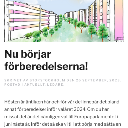
Nu börjar
förberedelserna!
SKRIVET AV
STORSTOCKHOLM
DEN
26 SEPTEMBER, 2023
.
POSTAD I
AKTUELLT
,
LEDARE
.
Hösten är äntligen här och för vår del innebär det bland
annat förberedelser inför valåret 2024. Om du har
missat det är det nämligen val till Europaparlamentet i
juni nästa år. Inför det så ska vi till att börja med sätta en