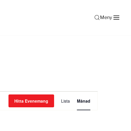
Meny
Evenemang
Hitta Evenemang
Lista
Månad
vynavigering