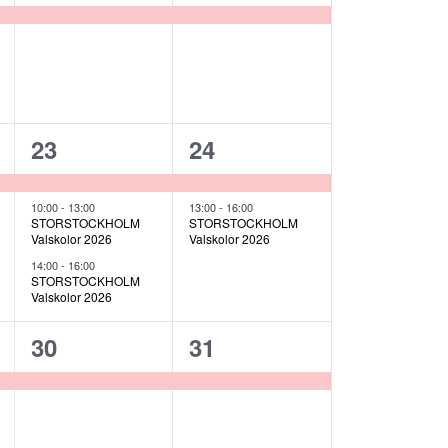
,
evenemang,
evenemang,
3
2
23
24
,
evenemang,
evenemang,
10:00
-
13:00
13:00
-
16:00
STORSTOCKHOLM
STORSTOCKHOLM
Valskolor 2026
Valskolor 2026
14:00
-
16:00
STORSTOCKHOLM
Valskolor 2026
1
1
30
31
,
evenemang,
evenemang,