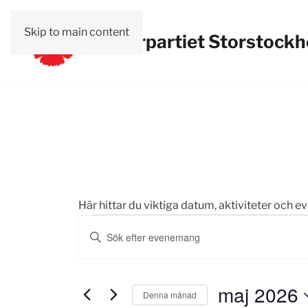
Skip to main content
Vänsterpartiet Storstock
Här hittar du viktiga datum, aktiviteter och 
Evenemang
Evenemang
Ange
Search
nyckelord.
Sök
and
efter
maj 2026
Denna månad
Evenemang