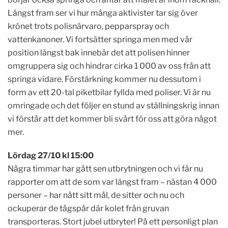
Längst fram ser vi hur många aktivister tar sig över
krönet trots polisnärvaro, pepparspray och
vattenkanoner. Vi fortsätter springa men med vår
position längst bak innebär det att polisen hinner
omgruppera sig och hindrar cirka 1 000 av oss från att
springa vidare. Förstärkning kommer nu dessutom i
form av ett 20-tal piketbilar fyllda med poliser. Vi är nu
omringade och det följer en stund av ställningskrig innan
vi förstår att det kommer bli svårt för oss att göra något
mer.
L
ördag 27/10 kl 15:00
Några timmar har gått sen utbrytningen och vi får nu
rapporter om att de som var längst fram – nästan 4 000
personer – har nått sitt mål, de sitter och nu och
ockuperar de tågspår där kolet från gruvan
transporteras. Stort jubel utbryter! På ett personligt plan