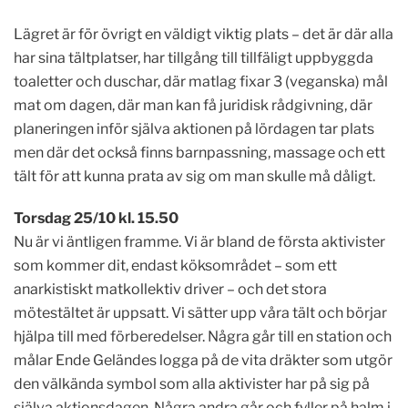
Lägret är för övrigt en väldigt viktig plats – det är där alla
har sina tältplatser, har tillgång till tillfäligt uppbyggda
toaletter och duschar, där matlag fixar 3 (veganska) mål
mat om dagen, där man kan få juridisk rådgivning, där
planeringen inför själva aktionen på lördagen tar plats
men där det också finns barnpassning, massage och ett
tält för att kunna prata av sig om man skulle må dåligt.
Torsdag 25/10 kl. 15.50
Nu är vi äntligen framme. Vi är bland de första aktivister
som kommer dit, endast köksområdet – som ett
anarkistiskt matkollektiv driver – och det stora
mötestältet är uppsatt. Vi sätter upp våra tält och börjar
hjälpa till med förberedelser. Några går till en station och
målar Ende Geländes logga på de vita dräkter som utgör
den välkända symbol som alla aktivister har på sig på
själva aktionsdagen. Några andra går och fyller på halm i