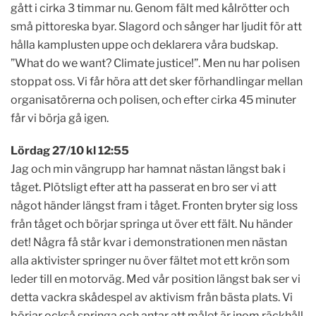
gått i cirka 3 timmar nu. Genom fält med kålrötter och
små pittoreska byar. Slagord och sånger har ljudit för att
hålla kamplusten uppe och deklarera våra budskap.
”What do we want? Climate justice!”. Men nu har polisen
stoppat oss. Vi får höra att det sker förhandlingar mellan
organisatörerna och polisen, och efter cirka 45 minuter
får vi börja gå igen.
L
ördag 27/10 kl 12:55
Jag och min vängrupp har hamnat nästan längst bak i
tåget. Plötsligt efter att ha passerat en bro ser vi att
något händer längst fram i tåget. Fronten bryter sig loss
från tåget och börjar springa ut över ett fält. Nu händer
det! Några få står kvar i demonstrationen men nästan
alla aktivister springer nu över fältet mot ett krön som
leder till en motorväg. Med vår position längst bak ser vi
detta vackra skådespel av aktivism från bästa plats. Vi
börjar också springa och antar att målet är inom räckhåll.