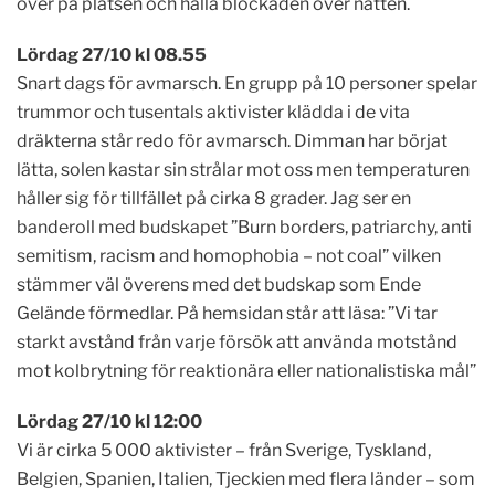
över på platsen och hålla blockaden över natten.
L
ördag 27/10 kl 08.55
Snart dags för avmarsch. En grupp på 10 personer spelar
trummor och tusentals aktivister klädda i de vita
dräkterna står redo för avmarsch. Dimman har börjat
lätta, solen kastar sin strålar mot oss men temperaturen
håller sig för tillfället på cirka 8 grader. Jag ser en
banderoll med budskapet ”Burn borders, patriarchy, anti
semitism, racism and homophobia – not coal” vilken
stämmer väl överens med det budskap som Ende
Gelände förmedlar. På hemsidan står att läsa: ”Vi tar
starkt avstånd från varje försök att använda motstånd
mot kolbrytning för reaktionära eller nationalistiska mål”
L
ördag 27/10 kl 12:00
Vi är cirka 5 000 aktivister – från Sverige, Tyskland,
Belgien, Spanien, Italien, Tjeckien med flera länder – som