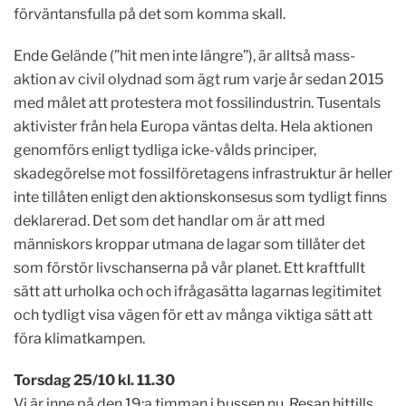
förväntansfulla på det som komma skall.
Ende Gelände (”hit men inte längre”), är alltså mass-
aktion av civil olydnad som ägt rum varje år sedan 2015
med målet att protestera mot fossilindustrin. Tusentals
aktivister från hela Europa väntas delta. Hela aktionen
genomförs enligt tydliga icke-vålds principer,
skadegörelse mot fossilföretagens infrastruktur är heller
inte tillåten enligt den aktionskonsesus som tydligt finns
deklarerad. Det som det handlar om är att med
människors kroppar utmana de lagar som tillåter det
som förstör livschanserna på vår planet. Ett kraftfullt
sätt att urholka och och ifrågasätta lagarnas legitimitet
och tydligt visa vägen för ett av många viktiga sätt att
föra klimatkampen.
Torsdag 25/10 kl. 11.30
Vi är inne på den 19:a timman i bussen nu. Resan hittills