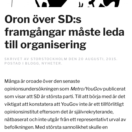
Oron över SD:s
framgångar måste leda
till organisering
SKRIVET AV
STORSTOCKHOLM
DEN
20 AUGUSTI, 2015
.
POSTAD I
BLOGG
,
NYHETER
.
Många är oroade över den senaste
opinionsundersökningen som
Metro/YouGov
publicerat
som visar att SD är största parti. Till att börja med är det
viktigat att konstatera att YouGov inte är ett tillförlitligt
opinionsinstitut eftersom det är självrekryterande,
nätbaserat och inte utgår från ett representativt urval av
befolkningen. Med största sannolikhet skulle en