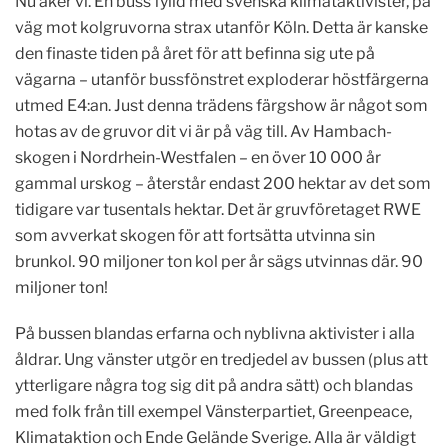
Nu åker vi. En buss fylld med svenska klimataktivister, på
väg mot kolgruvorna strax utanför Köln. Detta är kanske
den finaste tiden på året för att befinna sig ute på
vägarna – utanför bussfönstret exploderar höstfärgerna
utmed E4:an. Just denna trädens färgshow är något som
hotas av de gruvor dit vi är på väg till. Av Hambach-
skogen i Nordrhein-Westfalen – en över 10 000 år
gammal urskog – återstår endast 200 hektar av det som
tidigare var tusentals hektar. Det är gruvföretaget RWE
som avverkat skogen för att fortsätta utvinna sin
brunkol. 90 miljoner ton kol per år sägs utvinnas där. 90
miljoner ton!
På bussen blandas erfarna och nyblivna aktivister i alla
åldrar. Ung vänster utgör en tredjedel av bussen (plus att
ytterligare några tog sig dit på andra sätt) och blandas
med folk från till exempel Vänsterpartiet, Greenpeace,
Klimataktion och Ende Gelände Sverige. Alla är väldigt