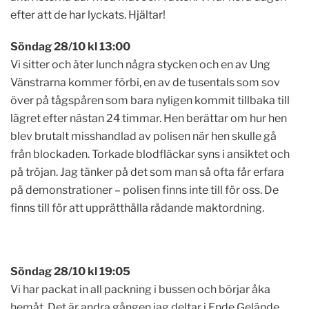
efter att de har lyckats. Hjältar!
S
öndag 28/10 kl 13:00
Vi sitter och äter lunch några stycken och en av Ung
Vänstrarna kommer förbi, en av de tusentals som sov
över på tågspåren som bara nyligen kommit tillbaka till
lägret efter nästan 24 timmar. Hen berättar om hur hen
blev brutalt misshandlad av polisen när hen skulle gå
från blockaden. Torkade blodfläckar syns i ansiktet och
på tröjan. Jag tänker på det som man så ofta får erfara
på demonstrationer – polisen finns inte till för oss. De
finns till för att upprätthålla rådande maktordning.
S
öndag 28/10 kl 19:05
Vi har packat in all packning i bussen och börjar åka
hemåt. Det är andra gången jag deltar i Ende Gelände