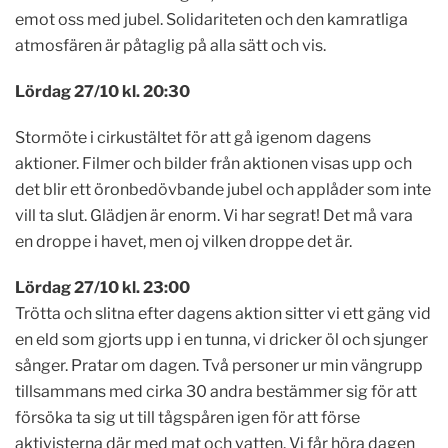
emot oss med jubel. Solidariteten och den kamratliga
atmosfären är påtaglig på alla sätt och vis.
L
ördag 27/10 kl. 20:30
Stormöte i cirkustältet för att gå igenom dagens
aktioner. Filmer och bilder från aktionen visas upp och
det blir ett öronbedövbande jubel och applåder som inte
vill ta slut. Glädjen är enorm. Vi har segrat! Det må vara
en droppe i havet, men oj vilken droppe det är.
L
ördag 27/10 kl. 23:00
Trötta och slitna efter dagens aktion sitter vi ett gäng vid
en eld som gjorts upp i en tunna, vi dricker öl och sjunger
sånger. Pratar om dagen. Två personer ur min vängrupp
tillsammans med cirka 30 andra bestämmer sig för att
försöka ta sig ut till tågspåren igen för att förse
aktivisterna där med mat och vatten. Vi får höra dagen