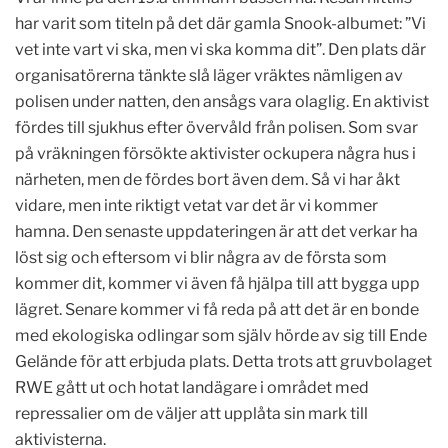
har varit som titeln på det där gamla Snook-albumet: ”Vi
vet inte vart vi ska, men vi ska komma dit”. Den plats där
organisatörerna tänkte slå läger vräktes nämligen av
polisen under natten, den ansågs vara olaglig. En aktivist
fördes till sjukhus efter övervåld från polisen. Som svar
på vräkningen försökte aktivister ockupera några hus i
närheten, men de fördes bort även dem. Så vi har åkt
vidare, men inte riktigt vetat var det är vi kommer
hamna. Den senaste uppdateringen är att det verkar ha
löst sig och eftersom vi blir några av de första som
kommer dit, kommer vi även få hjälpa till att bygga upp
lägret. Senare kommer vi få reda på att det är en bonde
med ekologiska odlingar som själv hörde av sig till Ende
Gelände för att erbjuda plats. Detta trots att gruvbolaget
RWE gått ut och hotat landägare i området med
repressalier om de väljer att upplåta sin mark till
aktivisterna.