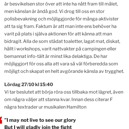
är besvikelsen stor över att inte ha nått fram till målet,
men känslan är ändå god. Vi drog till oss en stor
polisbevakning och möjliggjorde för många aktivister
att ta sig fram. Faktum är att man inte ens behöver ha
varit på plats i själva aktionen för att känna att man
bidragit. Alla de som städat toaletter, lagat mat, diskat,
hållt i workshops, varit nattvakter på campingen eller
bemannat info-tält är minst lika delaktiga. De har
möjliggjort för oss alla att vara så väl förberedda som
möjligt och skapat en helt avgörande känsla av trygghet.
L
ördag 27/10 kl 15:40
Vi tar beslutet att börja röra oss tillbaka mot lägret, även
om några väljer att stanna kvar. Innan dess citerar F
några textrader ur musikalen Hamilton
”I may not live to see our glory
But I will gladly join the fight