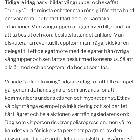
Tidigare idag har vi bildat vängrupper och skaffat
”buddys” – de minsta enheter man rör sig i för att ta hand
om varandra i potentiellt farliga eller kaotiska
situationer. Men vängrupperna ligger även till grund för
att ta beslut och göra beslutsfattandet enklare. Man
diskuterar en eventuellt uppkommen fråga, skickar en
delegat till ett delegatmöte med delegater från övriga
vängrupper och sen fattas beslut med konsensus. Så att
alla är med och accepterar de beslut som tas.
Vi hade ”action training” tidigare idag för att till exempel
gå igenom de handsignaler som används för att
kommunicera under aktionen och mycket annat. Ett av
väldigt många exempel på inkludering och solidaritet
här i lägret och hela aktionen var träningsledarens ord:
”Jag som vit person riskerar polisrepression, men värre
kan det vara för icke-vita personer på grund av den
rasism som finns i samhället och särskilt i poliskåren. Så