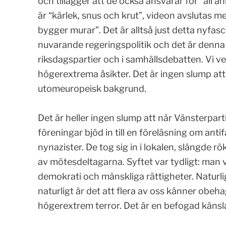
och tillägger att de också ansvarar för “all a
är “kärlek, snus och krut”, videon avslutas 
bygger murar”. Det är alltså just detta nyfas
nuvarande regeringspolitik och det är denna 
riksdagspartier och i samhällsdebatten. Vi ve
högerextrema åsikter. Det är ingen slump att
utomeuropeisk bakgrund.
.
Det är heller ingen slump att när Vänsterpa
föreningar bjöd in till en föreläsning om anti
nynazister. De tog sig in i lokalen, slängde
av mötesdeltagarna. Syftet var tydligt: man v
demokrati och mänskliga rättigheter. Naturlig
naturligt är det att flera av oss känner obeha
högerextrem terror. Det är en befogad känsl
.